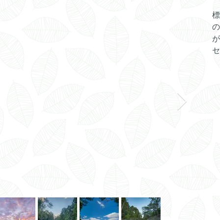
標
の
が
セ