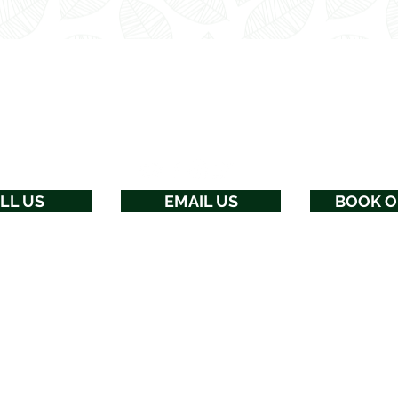
ページのトップ
私たちと交流する
LL US
EMAIL US
BOOK O
ユンゲラ
ビジネスグループと
eungella.com.auの
誇り高いサポーター
©2020ブロークンリバーマウンテンリゾート
MoonsetMedia
によるサイトデザイン
個人情報保護方針
ユンゲラ
ビジネスグループと
eungella.com.auの
誇り高いサポーター
©2020ブロークンリバーマウンテンリゾート
MoonsetMedia
によるサイトデザイン