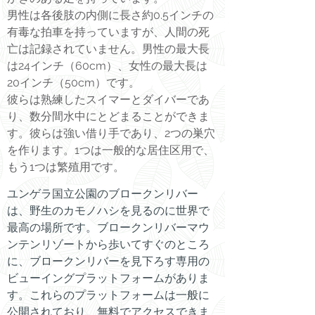
男性は各後肢の内側に長さ約0.5インチの
有毒な拍車を持っていますが、人間の死
亡は記録されていません。男性の最大長
は24インチ（60cm）、女性の最大長は
20インチ（50cm）です。
彼らは熟練したスイマーとダイバーであ
り、数分間水中にとどまることができま
す。彼らは強い借り手であり、2つの巣穴
を作ります。1つは一般的な居住区用で、
もう1つは繁殖用です。
ユンゲラ国立公園のブロークンリバー
は、野生のカモノハシを見るのに世界で
最高の場所です。ブロークンリバーマウ
ンテンリゾートから歩いてすぐのところ
に、ブロークンリバーを見下ろす専用の
ビューイングプラットフォームがありま
す。これらのプラットフォームは一般に
公開されており、無料でアクセスできま