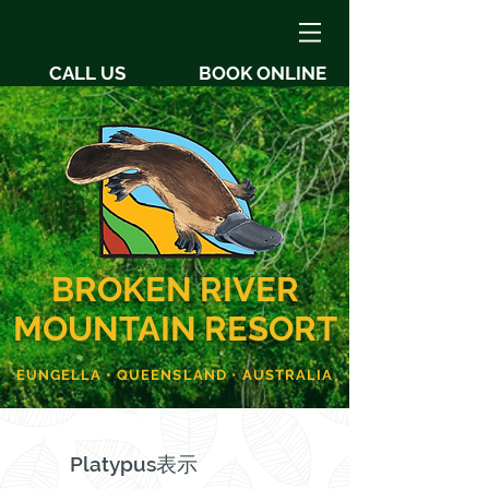
CALL US
BOOK ONLINE
BROKEN RIVER
MOUNTAIN RESORT
EUNGELLA • QUEENSLAND
•
AUSTRALIA
Platypus表示