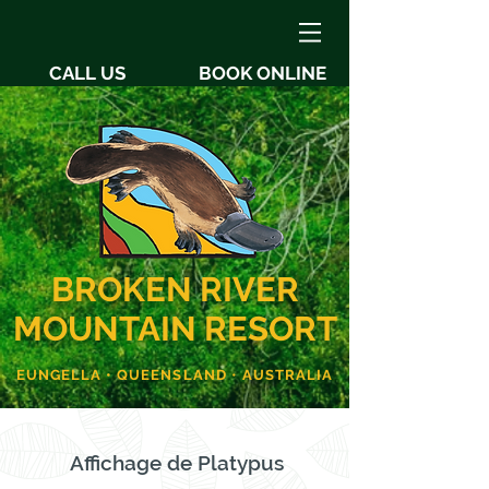
CALL US
BOOK ONLINE
BROKEN RIVER
MOUNTAIN RESORT
EUNGELLA • QUEENSLAND
•
AUSTRALIA
Affichage de Platypus