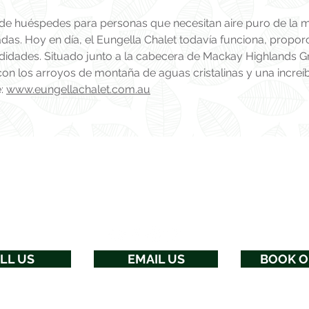
e huéspedes para personas que necesitan aire puro de la mo
cadas. Hoy en día, el Eungella Chalet todavía funciona, prop
dades. Situado junto a la cabecera de Mackay Highlands Gr
on los arroyos de montaña de aguas cristalinas y una increíbl
e:
www.eungellachalet.com.au
parte superior de la página
Socializa con nosotros
LL US
EMAIL US
BOOK O
Orgulloso partidario de Eungella Business Group y
eungella.com.au