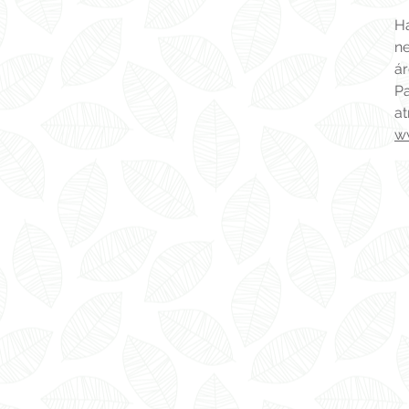
Ha
ne
ár
Pa
at
w