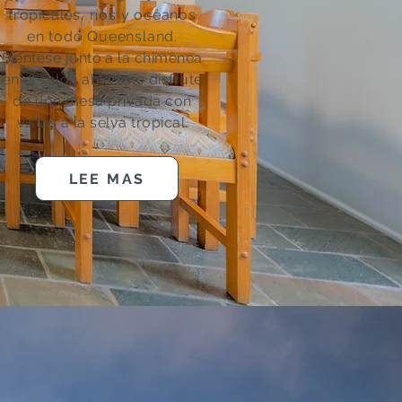
tropicales, ríos y océanos
en todo Queensland.
Siéntese junto a la chimenea
en el salón abierto o disfrute
de una mesa privada con
vistas a la selva tropical.
LEE MAS